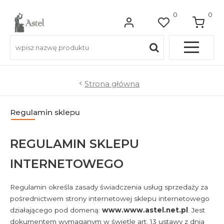
0
0
Pełna OFERTA
Strona główna
Do balkonów
Regulamin sklepu
Do balustrad schodowych
REGULAMIN SKLEPU
INTERNETOWEGO
Do ogrodzeń
Regulamin określa zasady świadczenia usług sprzedaży za
Do bram wjazdowych
pośrednictwem strony internetowej sklepu internetowego
działającego pod domeną:
www.www.astel.net.pl
. Jest
Do furtek
dokumentem wymaganym w świetle art. 13 ustawy z dnia