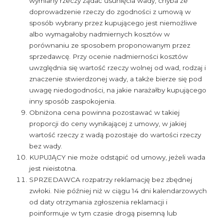
wymiany rzeczy żądać usunięcia wady, chyba że
doprowadzenie rzeczy do zgodności z umową w
sposób wybrany przez kupującego jest niemożliwe
albo wymagałoby nadmiernych kosztów w
porównaniu ze sposobem proponowanym przez
sprzedawcę. Przy ocenie nadmierności kosztów
uwzględnia się wartość rzeczy wolnej od wad, rodzaj i
znaczenie stwierdzonej wady, a także bierze się pod
uwagę niedogodności, na jakie narażałby kupującego
inny sposób zaspokojenia.
Obniżona cena powinna pozostawać w takiej
proporcji do ceny wynikającej z umowy, w jakiej
wartość rzeczy z wadą pozostaje do wartości rzeczy
bez wady.
KUPUJĄCY nie może odstąpić od umowy, jeżeli wada
jest nieistotna.
SPRZEDAWCA rozpatrzy reklamację bez zbędnej
zwłoki. Nie później niż w ciągu 14 dni kalendarzowych
od daty otrzymania zgłoszenia reklamacji i
poinformuje w tym czasie drogą pisemną lub