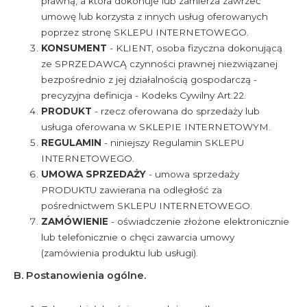
prawną, a która dokonuje lub zamierza zawrzeć
umowę lub korzysta z innych usług oferowanych
poprzez stronę SKLEPU INTERNETOWEGO.
KONSUMENT
- KLIENT, osoba fizyczna dokonującą
ze SPRZEDAWCĄ czynności prawnej niezwiązanej
bezpośrednio z jej działalnością gospodarczą -
precyzyjna definicja - Kodeks Cywilny Art.22.
PRODUKT
- rzecz oferowana do sprzedaży lub
usługa oferowana w SKLEPIE INTERNETOWYM.
REGULAMIN
- niniejszy Regulamin SKLEPU
INTERNETOWEGO.
UMOWA SPRZEDAŻY
- umowa sprzedaży
PRODUKTU zawierana na odległość za
pośrednictwem SKLEPU INTERNETOWEGO.
ZAMÓWIENIE
- oświadczenie złożone elektronicznie
lub telefonicznie o chęci zawarcia umowy
(zamówienia produktu lub usługi).
B. Postanowienia ogólne.