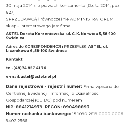
30 maja 2014 r. o prawach konsumenta (Dz. U. 2014, poz.
827)
Akcesoria i narzędzia
SPRZEDAWCĄ i równocześnie ADMINISTRATOREM
sklepu internetowego jest firma:
ASTEL Dorota Korzeniowska, ul.
C. K. Norwida 5, 58-100
Świdnica
Adres do KORESPONDENCJI i PRZESYŁEK:
ASTEL, ul.
Licznikowa 6, 58-100 Świdnica
Kontakt:
tel. (48)74 857 41 76
e-mail:
astel@astel.net.pl
Dane rejestrowe - rejestr i numer:
Firma wpisana do
Centralnej Ewidencji i Informacji o Działalności
Gospodarczej (CEIDG) pod numerem
NIP: 8841214979, REGON: 890498893
Numer rachunku bankowego:
15 1090 2819 0000 0006
9402 2566