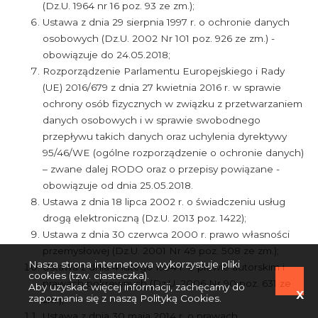
(Dz.U. 1964 nr 16 poz. 93 ze zm.);
Ustawa z dnia 29 sierpnia 1997 r. o ochronie danych
osobowych (Dz.U. 2002 Nr 101 poz. 926 ze zm.) -
obowiązuje do 24.05.2018;
Rozporządzenie Parlamentu Europejskiego i Rady
(UE) 2016/679 z dnia 27 kwietnia 2016 r. w sprawie
ochrony osób fizycznych w związku z przetwarzaniem
danych osobowych i w sprawie swobodnego
przepływu takich danych oraz uchylenia dyrektywy
95/46/WE (ogólne rozporządzenie o ochronie danych)
– zwane dalej RODO oraz o przepisy powiązane -
obowiązuje od dnia 25.05.2018.
Ustawa z dnia 18 lipca 2002 r. o świadczeniu usług
drogą elektroniczną (Dz.U. 2013 poz. 1422);
Ustawa z dnia 30 czerwca 2000 r. prawo własności
przemysłowej (Dz.U. 2001 Nr 49 poz. 508 ze zm.);
Nasza strona internetowa wykorzystuje pliki
Ustawa z dnia 4 lutego 1994 r. o prawie autorskim i
cookies (tzw. ciasteczka).
prawach pokrewnych (Dz.U. 2006 Nr 90 poz. 631 ze
Aby uzyskać więcej informacji, zachęcamy do
zapoznania się z naszą
Polityką Cookies
.
zm.),
Ustawa z dnia 30 maja 2014 r. o prawach