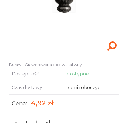
Akcesoria i narzędzia
Buława Grawerowana odlew staliwny
Dostępność:
dostępne
Czas dostawy:
7 dni roboczych
4,92 zł
Cena:
-
+
szt.