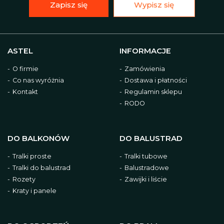
Zapisz się
Wypisz się
ASTEL
INFORMACJE
O firmie
Zamówienia
Co nas wyróżnia
Dostawa i płatności
Kontakt
Regulamin sklepu
RODO
DO BALKONÓW
DO BALUSTRAD
Tralki proste
Tralki tubowe
Tralki do balustrad
Balustradowe
Rozety
Zawijki i liście
Kraty i panele