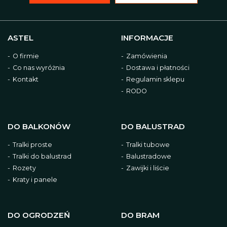
ASTEL
INFORMACJE
O firmie
Zamówienia
Co nas wyróżnia
Dostawa i płatności
Kontakt
Regulamin sklepu
RODO
DO BALKONÓW
DO BALUSTRAD
Tralki proste
Tralki tubowe
Tralki do balustrad
Balustradowe
Rozety
Zawijki i liście
Kraty i panele
DO OGRODZEŃ
DO BRAM