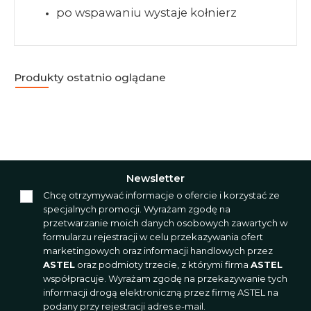
po wspawaniu wystaje kołnierz
Produkty ostatnio oglądane
Newsletter
Chcę otrzymywać informacje o ofercie i korzystać ze
specjalnych promocji. Wyrażam zgodę na
przetwarzanie moich danych osobowych zawartych w
formularzu rejestracji w celu przekazywania ofert
marketingowych oraz informacji handlowych przez
ASTEL
oraz podmioty trzecie, z którymi firma
ASTEL
współpracuje. Wyrażam zgodę na przekazywanie tych
informacji drogą elektroniczną przez firmę ASTEL na
podany przy rejestracji adres e-mail.