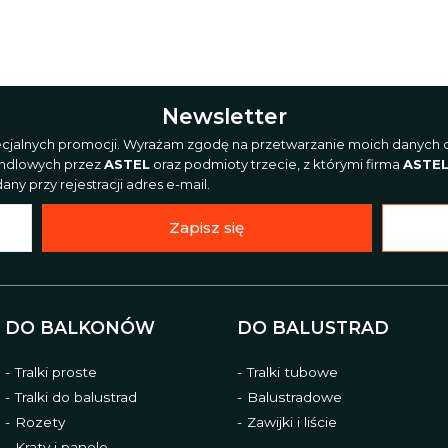
Newsletter
pecjalnych promocji. Wyrażam zgodę na przetwarzanie moich danych o
andlowych przez
ASTEL
oraz podmioty trzecie, z którymi firma
ASTE
ny przy rejestracji adres e-mail.
Zapisz się
DO BALKONÓW
DO BALUSTRAD
Tralki proste
Tralki tubowe
Tralki do balustrad
Balustradowe
Rozety
Zawijki i liście
Kraty i panele