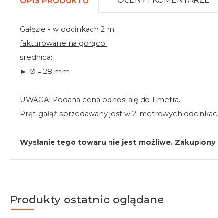
OCENY I KOMENTARZE
OPIS PRODUKTU
Gałęzie - w odcinkach 2 m
fakturowane na gorąco:
średnica:
► Ø = 28 mm
UWAGA! Podana cena odnosi aię do 1 metra.
Pręt-gałąź sprzedawany jest w 2-metrowych odcinkac
Wysłanie tego towaru nie jest możliwe. Zakupion
Produkty ostatnio oglądane