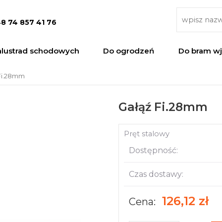
8 74 857 41 76
alustrad schodowych
Do ogrodzeń
Do bram w
Fi.28mm
Gałąź Fi.28mm
Pręt stalowy
Dostępność:
Czas dostawy:
126,12 zł
Cena: