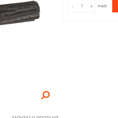
-
+
metr