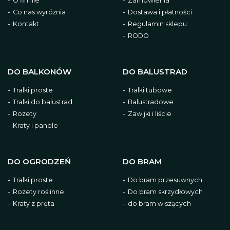
O firmie
Zamówienia
Co nas wyróżnia
Dostawa i płatności
Kontakt
Regulamin sklepu
RODO
DO BALKONÓW
DO BALUSTRAD
Tralki proste
Tralki tubowe
Tralki do balustrad
Balustradowe
Rozety
Zawijki i liście
Kraty i panele
DO OGRODZEŃ
DO BRAM
Tralki proste
Do bram przesuwnych
Rozety roślinne
Do bram skrzydłowych
Kraty z pręta
do bram wiszących