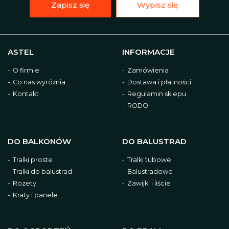
Zapisz się
Wypisz się
ASTEL
INFORMACJE
O firmie
Zamówienia
Co nas wyróżnia
Dostawa i płatności
Kontakt
Regulamin sklepu
RODO
DO BALKONÓW
DO BALUSTRAD
Tralki proste
Tralki tubowe
Tralki do balustrad
Balustradowe
Rozety
Zawijki i liście
Kraty i panele