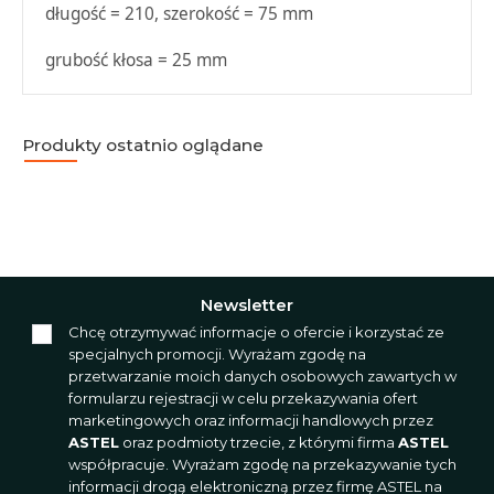
długość = 210, szerokość = 75 mm
grubość kłosa = 25 mm
Produkty ostatnio oglądane
Newsletter
Chcę otrzymywać informacje o ofercie i korzystać ze
specjalnych promocji. Wyrażam zgodę na
przetwarzanie moich danych osobowych zawartych w
formularzu rejestracji w celu przekazywania ofert
marketingowych oraz informacji handlowych przez
ASTEL
oraz podmioty trzecie, z którymi firma
ASTEL
współpracuje. Wyrażam zgodę na przekazywanie tych
informacji drogą elektroniczną przez firmę ASTEL na