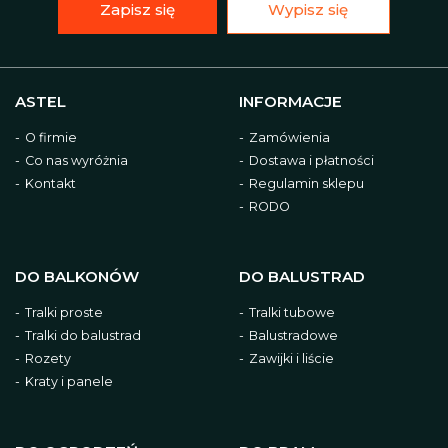
Zapisz się
Wypisz się
ASTEL
INFORMACJE
O firmie
Zamówienia
Co nas wyróżnia
Dostawa i płatności
Kontakt
Regulamin sklepu
RODO
DO BALKONÓW
DO BALUSTRAD
Tralki proste
Tralki tubowe
Tralki do balustrad
Balustradowe
Rozety
Zawijki i liście
Kraty i panele