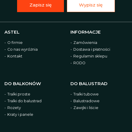
Zapisz się
Wypisz się
ASTEL
INFORMACJE
O firmie
Zamówienia
Co nas wyróżnia
Dostawa i płatności
Kontakt
Regulamin sklepu
RODO
DO BALKONÓW
DO BALUSTRAD
Tralki proste
Tralki tubowe
Tralki do balustrad
Balustradowe
Rozety
Zawijki i liście
Kraty i panele