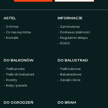
ASTEL
INFORMACJE
O firmie
Zamówienia
Co nas wyróżnia
Dostawa i płatności
Kontakt
Regulamin sklepu
RODO
DO BALKONÓW
DO BALUSTRAD
Tralki proste
Tralki tubowe
Tralki do balustrad
Balustradowe
Rozety
Zawijki i liście
Kraty i panele
DO OGRODZEŃ
DO BRAM