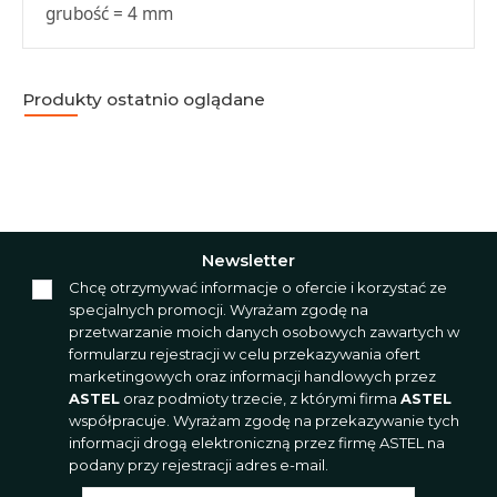
grubość = 4 mm
Produkty ostatnio oglądane
Newsletter
Chcę otrzymywać informacje o ofercie i korzystać ze
specjalnych promocji. Wyrażam zgodę na
przetwarzanie moich danych osobowych zawartych w
formularzu rejestracji w celu przekazywania ofert
marketingowych oraz informacji handlowych przez
ASTEL
oraz podmioty trzecie, z którymi firma
ASTEL
współpracuje. Wyrażam zgodę na przekazywanie tych
informacji drogą elektroniczną przez firmę ASTEL na
podany przy rejestracji adres e-mail.