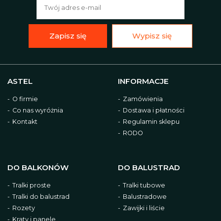
Zapisz się
Wypisz się
ASTEL
INFORMACJE
O firmie
Zamówienia
Co nas wyróżnia
Dostawa i płatności
Kontakt
Regulamin sklepu
RODO
DO BALKONÓW
DO BALUSTRAD
Tralki proste
Tralki tubowe
Tralki do balustrad
Balustradowe
Rozety
Zawijki i liście
Kraty i panele