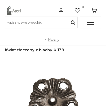
0
0
Pełna OFERTA
Kwiaty
Kwiat tłoczony z blachy K.138
Do balkonów
Do balustrad schodowych
Do ogrodzeń
Do bram wjazdowych
Do furtek