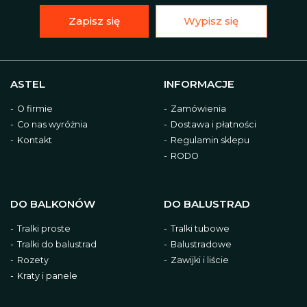
Zapisz się
Wypisz się
ASTEL
INFORMACJE
O firmie
Zamówienia
Co nas wyróżnia
Dostawa i płatności
Kontakt
Regulamin sklepu
RODO
DO BALKONÓW
DO BALUSTRAD
Tralki proste
Tralki tubowe
Tralki do balustrad
Balustradowe
Rozety
Zawijki i liście
Kraty i panele