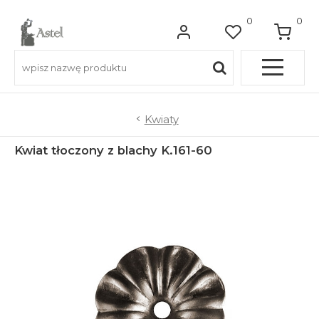
0
0
Pełna OFERTA
Kwiaty
Kwiat tłoczony z blachy K.161-60
Do balkonów
Do balustrad schodowych
Do ogrodzeń
Do bram wjazdowych
Do furtek