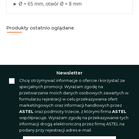
► Ø = 65 mm, otwór Ø = 8 mm
Produkty ostatnio oglądane
Newsletter
Chcę otrzymywać informacje o ofercie i korzystać ze
specjalnych promocji. Wyrażam zgodę na
przetwarzanie moich danych osobowych zawartych w
formularzu rejestracji w celu przekazywania ofert
marketingowych oraz informacji handlowych przez
ASTEL
oraz podmioty trzecie, z którymi firma
ASTEL
współpracuje. Wyrażam zgodę na przekazywanie tych
informacji drogą elektroniczną przez firmę ASTEL na
podany przy rejestracji adres e-mail.