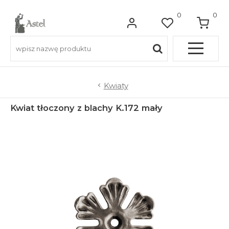
0
0
Pełna OFERTA
Kwiaty
Kwiat tłoczony z blachy K.172 mały
Do balkonów
Do balustrad schodowych
Do ogrodzeń
Do bram wjazdowych
Do furtek