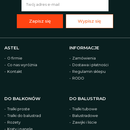
Zapisz się
Wypisz się
ASTEL
INFORMACJE
O firmie
Zamówienia
Co nas wyróżnia
Dostawa i płatności
Kontakt
Regulamin sklepu
RODO
DO BALKONÓW
DO BALUSTRAD
Tralki proste
Tralki tubowe
Tralki do balustrad
Balustradowe
Rozety
Zawijki i liście
Kraty i panele