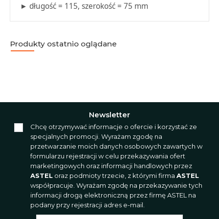
► długość = 115, szerokość = 75 mm
Produkty ostatnio oglądane
Newsletter
Chcę otrzymywać informacje o ofercie i korzystać ze
specjalnych promocji. Wyrażam zgodę na
przetwarzanie moich danych osobowych zawartych w
formularzu rejestracji w celu przekazywania ofert
marketingowych oraz informacji handlowych przez
ASTEL
oraz podmioty trzecie, z którymi firma
ASTEL
współpracuje. Wyrażam zgodę na przekazywanie tych
informacji drogą elektroniczną przez firmę ASTEL na
podany przy rejestracji adres e-mail.