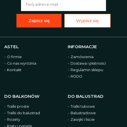
Zapisz się
Wypisz się
ASTEL
INFORMACJE
O firmie
Zamówienia
Co nas wyróżnia
Dostawa i płatności
Kontakt
Regulamin sklepu
RODO
DO BALKONÓW
DO BALUSTRAD
Tralki proste
Tralki tubowe
Tralki do balustrad
Balustradowe
Rozety
Zawijki i liście
Kraty i panele