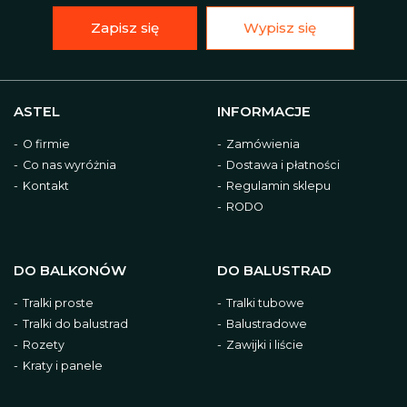
Zapisz się
Wypisz się
ASTEL
INFORMACJE
O firmie
Zamówienia
Co nas wyróżnia
Dostawa i płatności
Kontakt
Regulamin sklepu
RODO
DO BALKONÓW
DO BALUSTRAD
Tralki proste
Tralki tubowe
Tralki do balustrad
Balustradowe
Rozety
Zawijki i liście
Kraty i panele