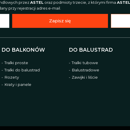
andlowych przez
ASTEL
oraz podmioty trzecie, z którymi firma
ASTE
ny przy rejestracji adres e-mail.
Zapisz się
DO BALKONÓW
DO BALUSTRAD
Tralki proste
Tralki tubowe
Tralki do balustrad
Balustradowe
Rozety
Zawijki i liście
Kraty i panele