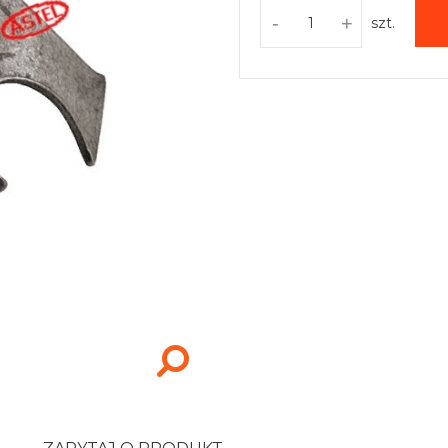
-
+
szt.