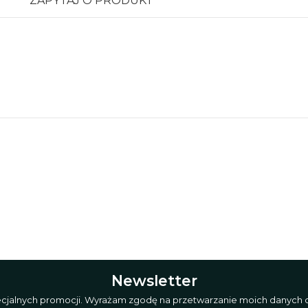
ZAPYTAJ O PRODUKT
Newsletter
pecjalnych promocji. Wyrażam zgodę na przetwarzanie moich danych o