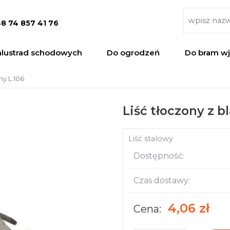
8 74 857 41 76
alustrad schodowych
Do ogrodzeń
Do bram w
hy L.106
Liść tłoczony z b
Liść stalowy
Dostępność:
Czas dostawy:
4,06 zł
Cena: