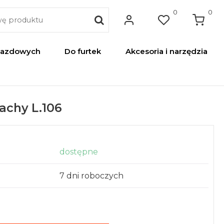
0
0
jazdowych
Do furtek
Akcesoria i narzędzia
lachy L.106
dostępne
7 dni roboczych