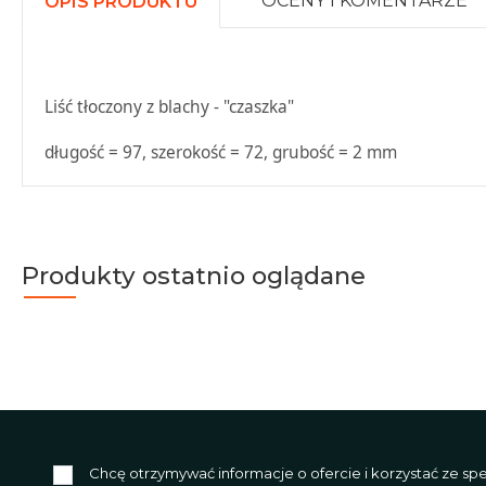
OCENY I KOMENTARZE
OPIS PRODUKTU
Liść tłoczony z blachy - "czaszka"
długość = 97, szerokość = 72, grubość = 2 mm
Produkty ostatnio oglądane
Chcę otrzymywać informacje o ofercie i korzystać ze s