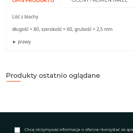
OCENY I KOMENTARZE
OPIS PRODUKTU
Liść z blachy
długość = 80, szerokość = 60, grubość = 2,5 mm
► prawy
Produkty ostatnio oglądane
Chcę otrzymywać informacje o ofercie i korzystać ze s