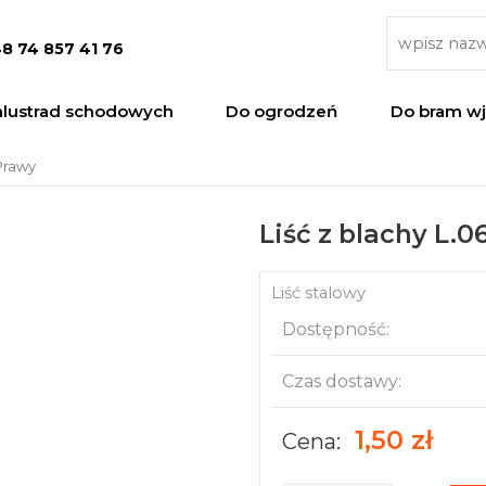
8 74 857 41 76
alustrad schodowych
Do ogrodzeń
Do bram w
 Prawy
Liść z blachy L.
Liść stalowy
Dostępność:
Czas dostawy:
1,50 zł
Cena: