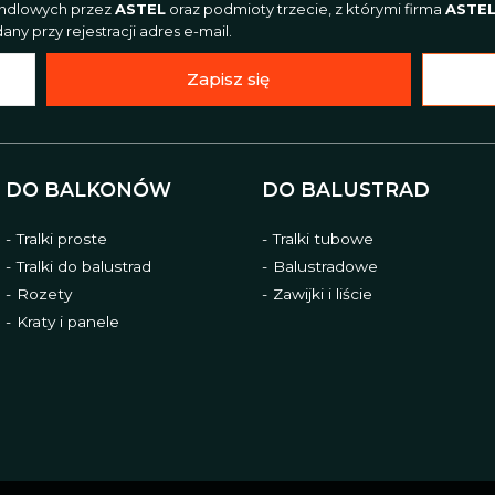
andlowych przez
ASTEL
oraz podmioty trzecie, z którymi firma
ASTE
ny przy rejestracji adres e-mail.
Zapisz się
DO BALKONÓW
DO BALUSTRAD
Tralki proste
Tralki tubowe
Tralki do balustrad
Balustradowe
Rozety
Zawijki i liście
Kraty i panele