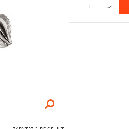
-
+
szt.