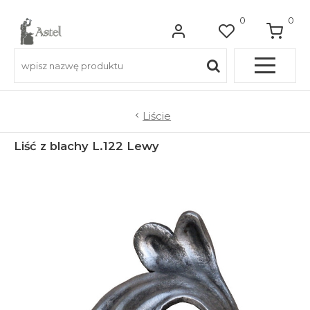
0
0
Pełna OFERTA
Liście
Liść z blachy L.122 Lewy
Do balkonów
Do balustrad schodowych
Do ogrodzeń
Do bram wjazdowych
Do furtek