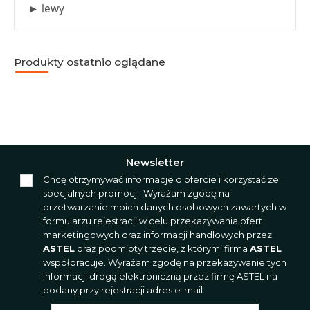
► lewy
Produkty ostatnio oglądane
Newsletter
Chcę otrzymywać informacje o ofercie i korzystać ze
specjalnych promocji. Wyrażam zgodę na
przetwarzanie moich danych osobowych zawartych w
formularzu rejestracji w celu przekazywania ofert
marketingowych oraz informacji handlowych przez
ASTEL
oraz podmioty trzecie, z którymi firma
ASTEL
współpracuje. Wyrażam zgodę na przekazywanie tych
informacji drogą elektroniczną przez firmę ASTEL na
podany przy rejestracji adres e-mail.