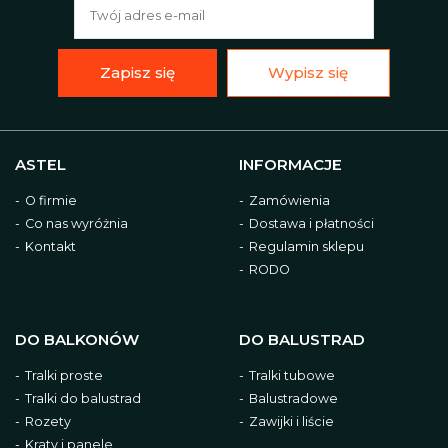
Zapisz się
Wypisz się
ASTEL
INFORMACJE
O firmie
Zamówienia
Co nas wyróżnia
Dostawa i płatności
Kontakt
Regulamin sklepu
RODO
DO BALKONÓW
DO BALUSTRAD
Tralki proste
Tralki tubowe
Tralki do balustrad
Balustradowe
Rozety
Zawijki i liście
Kraty i panele