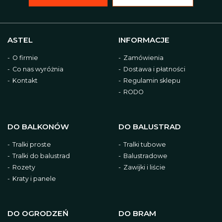
ASTEL
INFORMACJE
O firmie
Zamówienia
Co nas wyróżnia
Dostawa i płatności
Kontakt
Regulamin sklepu
RODO
DO BALKONÓW
DO BALUSTRAD
Tralki proste
Tralki tubowe
Tralki do balustrad
Balustradowe
Rozety
Zawijki i liście
Kraty i panele
DO OGRODZEŃ
DO BRAM