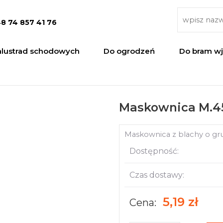
8 74 857 41 76
alustrad schodowych
Do ogrodzeń
Do bram w
Maskownica M.4
Maskownica z blachy o g
Dostępność:
Czas dostawy:
5,19 zł
Cena: