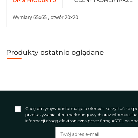
OCENY I KOMENTARZE
OPIS PRODUKTU
Wymiary 65x65 , otwór 20x20
Produkty ostatnio oglądane
Chcę otrzymywać informacje o ofercie i korzystać ze s
przekazywania ofert marketingowych oraz informacji h
informacji drogą elektroniczną przez firmę ASTEL na poda