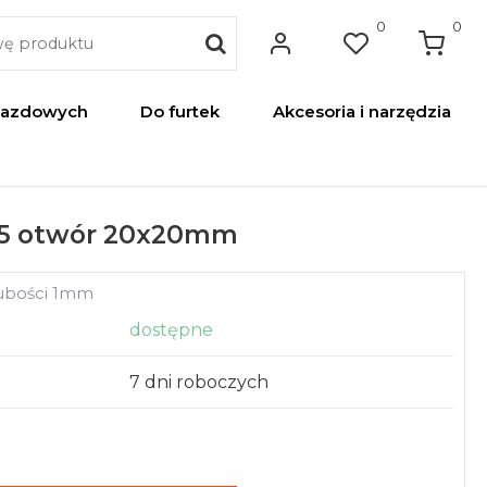
0
0
jazdowych
Do furtek
Akcesoria i narzędzia
5 otwór 20x20mm
rubości 1mm
dostępne
7 dni roboczych