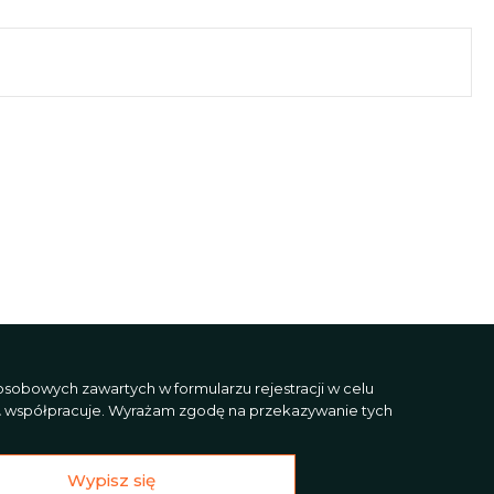
sobowych zawartych w formularzu rejestracji w celu
L
współpracuje. Wyrażam zgodę na przekazywanie tych
Wypisz się