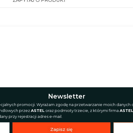
ZAPYTAJ O PRODUKT
Newsletter
pecjalnych promocji. Wyrażam zgodę na przetwarzanie moich danych o
andlowych przez
ASTEL
oraz podmioty trzecie, z którymi firma
ASTE
ny przy rejestracji adres e-mail.
Zapisz się