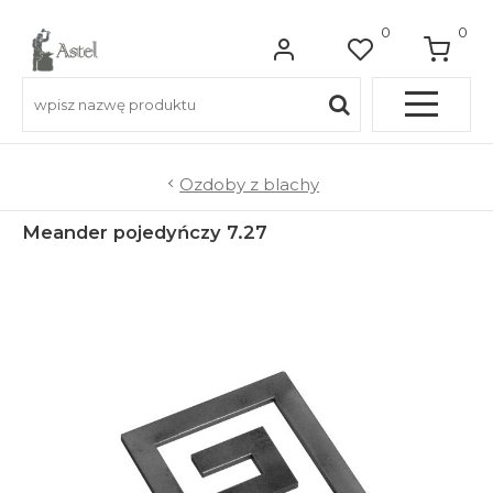
0
0
Pełna OFERTA
Ozdoby z blachy
Meander pojedyńczy 7.27
Do balkonów
Do balustrad schodowych
Do ogrodzeń
Do bram wjazdowych
Do furtek