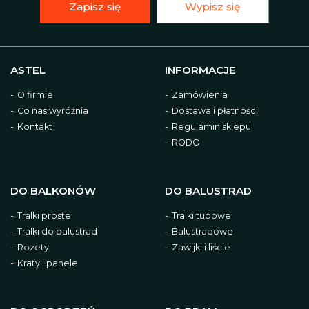
Zapisz się
Wypisz się
ASTEL
INFORMACJE
O firmie
Zamówienia
Co nas wyróżnia
Dostawa i płatności
Kontakt
Regulamin sklepu
RODO
DO BALKONÓW
DO BALUSTRAD
Tralki proste
Tralki tubowe
Tralki do balustrad
Balustradowe
Rozety
Zawijki i liście
Kraty i panele