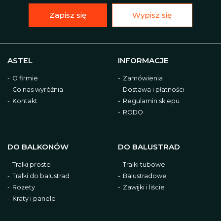
Zapisz się
Wypisz się
ASTEL
INFORMACJE
O firmie
Zamówienia
Co nas wyróżnia
Dostawa i płatności
Kontakt
Regulamin sklepu
RODO
DO BALKONÓW
DO BALUSTRAD
Tralki proste
Tralki tubowe
Tralki do balustrad
Balustradowe
Rozety
Zawijki i liście
Kraty i panele