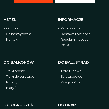
ASTEL
INFORMACJE
O firmie
Zamówienia
Co nas wyróżnia
Dostawa i płatności
Kontakt
Regulamin sklepu
RODO
DO BALKONÓW
DO BALUSTRAD
Tralki proste
Tralki tubowe
Tralki do balustrad
Balustradowe
Rozety
Zawijki i liście
Kraty i panele
DO OGRODZEŃ
DO BRAM