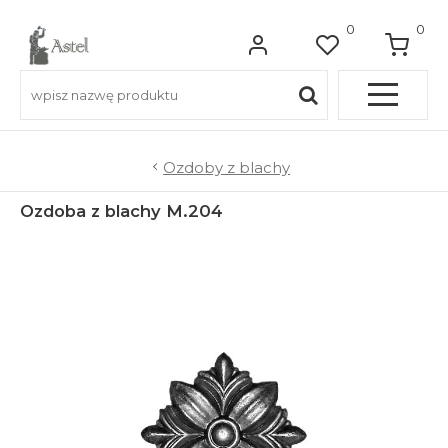
0
0
Pełna OFERTA
Ozdoby z blachy
Ozdoba z blachy M.204
Do balkonów
Do balustrad schodowych
Do ogrodzeń
Do bram wjazdowych
Do furtek