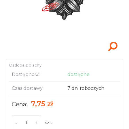
Akcesoria i narzędzia
Ozdoba z blachy
Dostępność:
dostępne
Czas dostawy:
7 dni roboczych
7,75 zł
Cena:
-
+
szt.