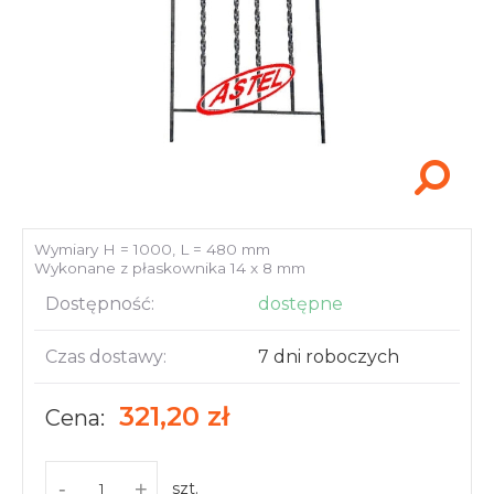
Akcesoria i narzędzia
Wymiary H = 1000, L = 480 mm
Wykonane z płaskownika 14 x 8 mm
Dostępność:
dostępne
Czas dostawy:
7 dni roboczych
321,20 zł
Cena:
-
+
szt.