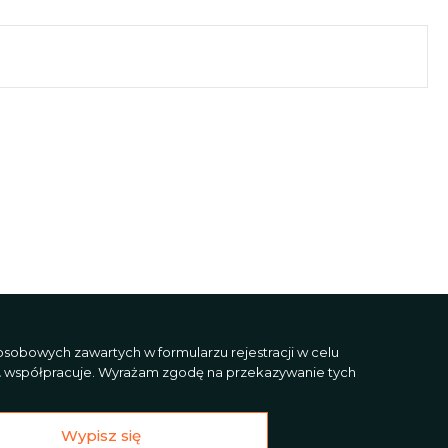
sobowych zawartych w formularzu rejestracji w celu
L
współpracuje. Wyrażam zgodę na przekazywanie tych
Wypisz się