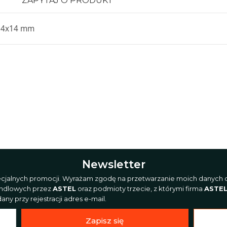
ZAPYTAJ O PRODUKT
= 14x14 mm
Newsletter
pecjalnych promocji. Wyrażam zgodę na przetwarzanie moich danych o
andlowych przez
ASTEL
oraz podmioty trzecie, z którymi firma
ASTE
ny przy rejestracji adres e-mail.
Zapisz się