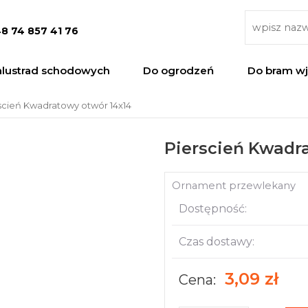
8 74 857 41 76
alustrad schodowych
Do ogrodzeń
Do bram w
scień Kwadratowy otwór 14x14
Pierscień Kwadr
Ornament przewlekany
Dostępność:
Czas dostawy:
3,09 zł
Cena: