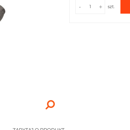
-
+
szt.