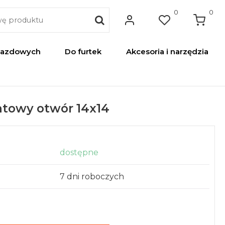
0
0
jazdowych
Do furtek
Akcesoria i narzędzia
atowy otwór 14x14
dostępne
7 dni roboczych