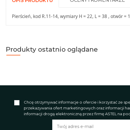
OCENY I KOMENTARZE
OPIS PRODUKTU
Pierścień, kod R.11-14, wymiary H = 22, L = 38 , otwór 
Produkty ostatnio oglądane
Chcę otrzymywać informacje o ofercie i korzystać ze s
przekazywania ofert marketingowych oraz informacji h
informacji drogą elektroniczną przez firmę ASTEL na poda