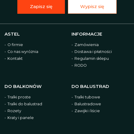
Zapisz się
Wypisz się
ASTEL
INFORMACJE
O firmie
Zamówienia
Co nas wyróżnia
Dostawa i płatności
Kontakt
Regulamin sklepu
RODO
DO BALKONÓW
DO BALUSTRAD
Tralki proste
Tralki tubowe
Tralki do balustrad
Balustradowe
Rozety
Zawijki i liście
Kraty i panele