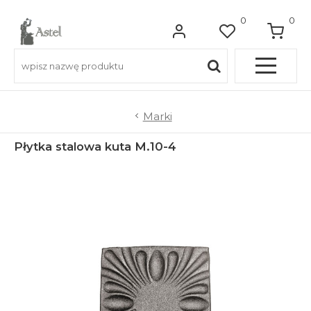
0
0
Pełna OFERTA
Marki
Płytka stalowa kuta M.10-4
Do balkonów
Do balustrad schodowych
Do ogrodzeń
Do bram wjazdowych
Do furtek