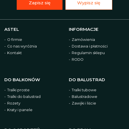
Zapisz się
Wypisz się
ASTEL
INFORMACJE
O firmie
Zamówienia
Co nas wyróżnia
Dostawa i płatności
Kontakt
Regulamin sklepu
RODO
DO BALKONÓW
DO BALUSTRAD
Tralki proste
Tralki tubowe
Tralki do balustrad
Balustradowe
Rozety
Zawijki i liście
Kraty i panele