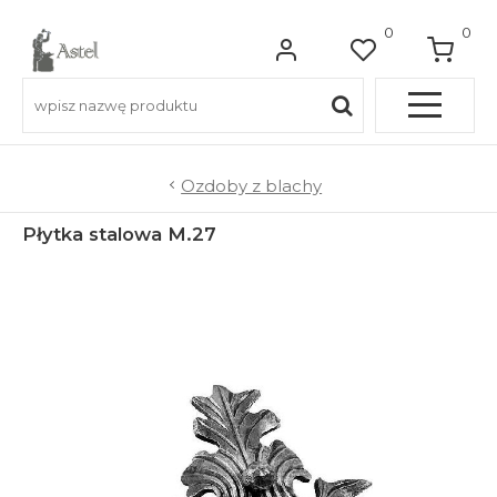
0
0
Pełna OFERTA
Ozdoby z blachy
Płytka stalowa M.27
Do balkonów
Do balustrad schodowych
Do ogrodzeń
Do bram wjazdowych
Do furtek