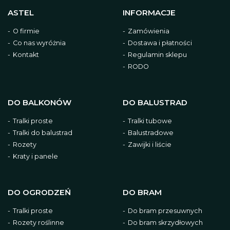
ASTEL
INFORMACJE
O firmie
Zamówienia
Co nas wyróżnia
Dostawa i płatności
Kontakt
Regulamin sklepu
RODO
DO BALKONÓW
DO BALUSTRAD
Tralki proste
Tralki tubowe
Tralki do balustrad
Balustradowe
Rozety
Zawijki i liście
Kraty i panele
DO OGRODZEŃ
DO BRAM
Tralki proste
Do bram przesuwnych
Rozety roślinne
Do bram skrzydłowych