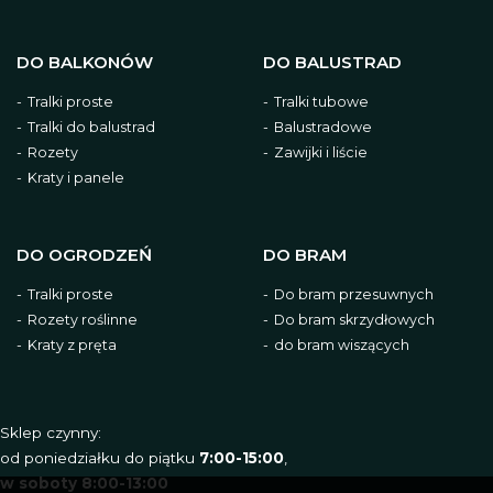
DO BALKONÓW
DO BALUSTRAD
Tralki proste
Tralki tubowe
Tralki do balustrad
Balustradowe
Rozety
Zawijki i liście
Kraty i panele
DO OGRODZEŃ
DO BRAM
Tralki proste
Do bram przesuwnych
Rozety roślinne
Do bram skrzydłowych
Kraty z pręta
do bram wiszących
Sklep czynny:
od poniedziałku do piątku
7:00-15:00
,
w soboty 8:00-13:00