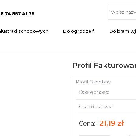
8 74 857 41 76
alustrad schodowych
Do ogrodzeń
Do bram w
Profil Fakturowa
Profil Ozdobny
Dostępność:
Czas dostawy:
21,19 zł
Cena: