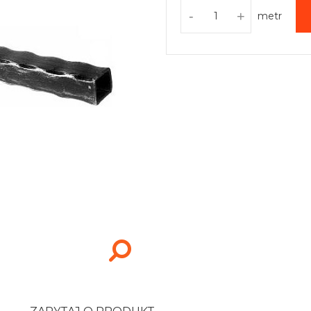
-
+
metr