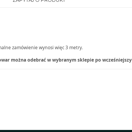
ZAPYTAJ O PRODUKT
malne zamówienie wynosi więc 3 metry.
towar można odebrać w wybranym sklepie po wcześniejszy