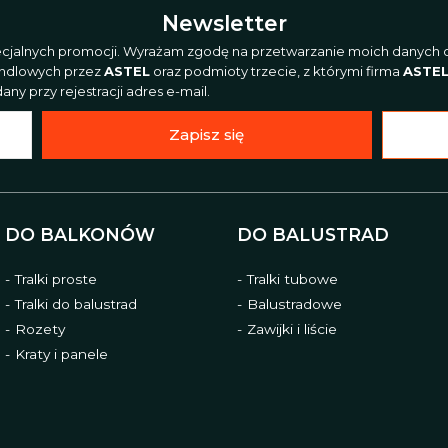
Newsletter
pecjalnych promocji. Wyrażam zgodę na przetwarzanie moich danych o
andlowych przez
ASTEL
oraz podmioty trzecie, z którymi firma
ASTE
ny przy rejestracji adres e-mail.
Zapisz się
DO BALKONÓW
DO BALUSTRAD
Tralki proste
Tralki tubowe
Tralki do balustrad
Balustradowe
Rozety
Zawijki i liście
Kraty i panele