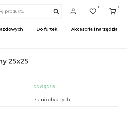
0
0
jazdowych
Do furtek
Akcesoria i narzędzia
ny 25x25
dostępne
7 dni roboczych