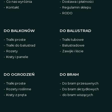
Co nas wyróżnia
Dostawa i płatności
Kontakt
Regulamin sklepu
RODO
DO BALKONÓW
DO BALUSTRAD
Tralki proste
Tralki tubowe
Tralki do balustrad
Balustradowe
Rozety
Zawijki i liście
Kraty i panele
DO OGRODZEŃ
DO BRAM
Tralki proste
Do bram przesuwnych
Rozety roślinne
Do bram skrzydłowych
Kraty z pręta
do bram wiszących