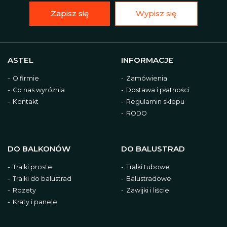
Zapisz się
Wypisz się
ASTEL
INFORMACJE
O firmie
Zamówienia
Co nas wyróżnia
Dostawa i płatności
Kontakt
Regulamin sklepu
RODO
DO BALKONÓW
DO BALUSTRAD
Tralki proste
Tralki tubowe
Tralki do balustrad
Balustradowe
Rozety
Zawijki i liście
Kraty i panele