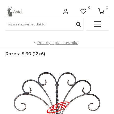
0
0
Pełna OFERTA
Rozety z płaskownika
Rozeta 5.30 (12x6)
Do balkonów
Do balustrad schodowych
Do ogrodzeń
Do bram wjazdowych
Do furtek