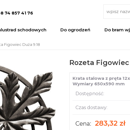
8 74 857 41 76
alustrad schodowych
Do ogrodzeń
Do bram w
a Figowiec Duża 9.18
Rozeta Figowiec 
Krata stalowa z pręta 1
Wymiary 650x590 mm
Dostępność:
Czas dostawy:
283,32 zł
Cena: