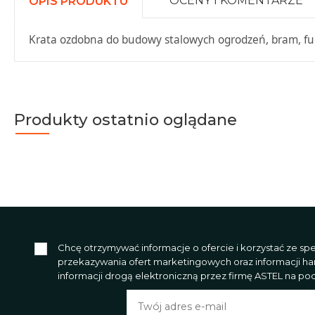
OCENY I KOMENTARZE
OPIS PRODUKTU
Krata ozdobna do budowy stalowych ogrodzeń, bram, fur
Produkty ostatnio oglądane
Chcę otrzymywać informacje o ofercie i korzystać ze s
przekazywania ofert marketingowych oraz informacji h
informacji drogą elektroniczną przez firmę ASTEL na poda