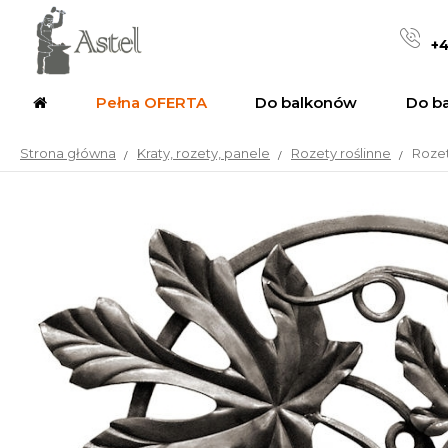
+4
Pełna OFERTA
Do balkonów
Do b
Strona główna
Kraty, rozety, panele
Rozety roślinne
Rozet