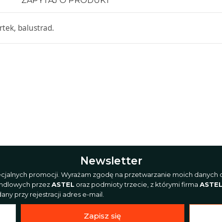
ZAPYTAJ O PRODUKT
tek, balustrad.
Newsletter
pecjalnych promocji. Wyrażam zgodę na przetwarzanie moich danych o
andlowych przez
ASTEL
oraz podmioty trzecie, z którymi firma
ASTE
ny przy rejestracji adres e-mail.
Zapisz się