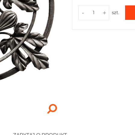
-
+
szt.