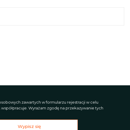
sobowych zawartych w formularzu rejestracji w celu
L
współpracuje. Wyrażam zgodę na przekazywanie tych
Wypisz się