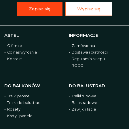
Zapisz się
Wypisz się
ASTEL
INFORMACJE
O firmie
Zamówienia
Co nas wyróżnia
Dostawa i płatności
Kontakt
Regulamin sklepu
RODO
DO BALKONÓW
DO BALUSTRAD
Tralki proste
Tralki tubowe
Tralki do balustrad
Balustradowe
Rozety
Zawijki i liście
Kraty i panele