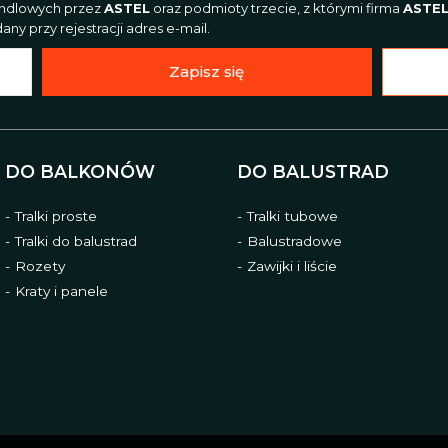
andlowych przez
ASTEL
oraz podmioty trzecie, z którymi firma
ASTE
ny przy rejestracji adres e-mail.
Zapisz się
DO BALKONÓW
DO BALUSTRAD
Tralki proste
Tralki tubowe
Tralki do balustrad
Balustradowe
Rozety
Zawijki i liście
Kraty i panele