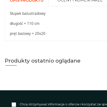
OCENY I KOMENTARZE
OPIS PRODUKTU
Słupek balustradowy
długość = 110 cm
pręt bazowy = 20x20
Produkty ostatnio oglądane
Chcę otrzymywać informacje o ofercie i korzystać ze s