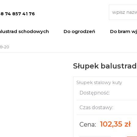
8 74 857 41 76
alustrad schodowych
Do ogrodzeń
Do bram w
59-20
Słupek balustrad
Słupek stalowy kuty
Dostępność:
Czas dostawy:
102,35 zł
Cena: