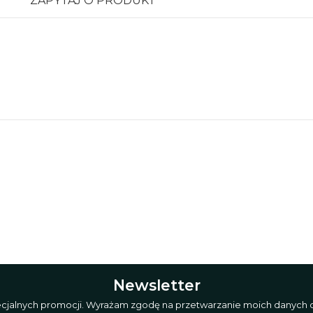
ZAPYTAJ O PRODUKT
Newsletter
pecjalnych promocji. Wyrażam zgodę na przetwarzanie moich danych o