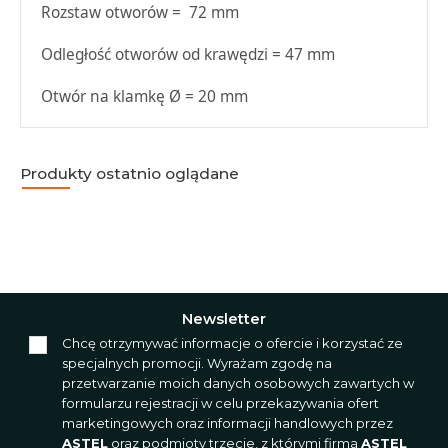
Rozstaw otworów = 72 mm
Odległość otworów od krawędzi = 47 mm
Otwór na klamkę Ø = 20 mm
Produkty ostatnio oglądane
Newsletter
Chcę otrzymywać informacje o ofercie i korzystać ze
specjalnych promocji. Wyrażam zgodę na
przetwarzanie moich danych osobowych zawartych w
formularzu rejestracji w celu przekazywania ofert
marketingowych oraz informacji handlowych przez
ASTEL
oraz podmioty trzecie, z którymi firma
ASTEL