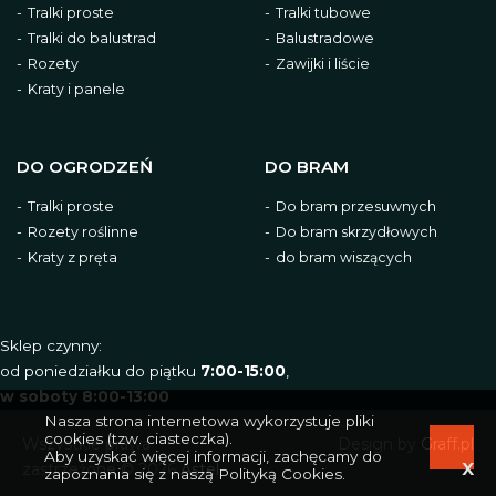
Tralki proste
Tralki tubowe
Tralki do balustrad
Balustradowe
Rozety
Zawijki i liście
Kraty i panele
DO OGRODZEŃ
DO BRAM
Tralki proste
Do bram przesuwnych
Rozety roślinne
Do bram skrzydłowych
Kraty z pręta
do bram wiszących
Sklep czynny:
od poniedziałku do piątku
7:00-15:00
,
w soboty 8:00-13:00
Nasza strona internetowa wykorzystuje pliki
cookies (tzw. ciasteczka).
Wszystkie prawa
Design by
Graff.pl
Aby uzyskać więcej informacji, zachęcamy do
zastrzeżone © 2026
Astel
zapoznania się z naszą
Polityką Cookies
.