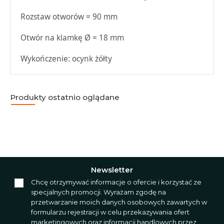
Rozstaw otworów = 90 mm
Otwór na klamkę Ø = 18 mm
Wykończenie: ocynk żółty
Produkty ostatnio oglądane
Newsletter
Chcę otrzymywać informacje o ofercie i korzystać ze
specjalnych promocji. Wyrażam zgodę na
przetwarzanie moich danych osobowych zawartych w
formularzu rejestracji w celu przekazywania ofert
marketingowych oraz informacji handlowych przez