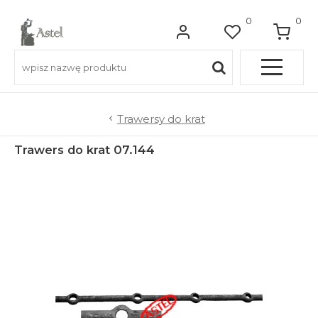
0
0
Pełna OFERTA
Trawersy do krat
Trawers do krat 07.144
Do balkonów
Do balustrad schodowych
Do ogrodzeń
Do bram wjazdowych
Do furtek