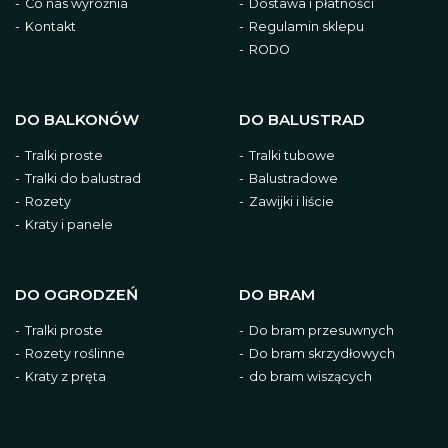
Co nas wyróżnia
Dostawa i płatności
Kontakt
Regulamin sklepu
RODO
DO BALKONÓW
DO BALUSTRAD
Tralki proste
Tralki tubowe
Tralki do balustrad
Balustradowe
Rozety
Zawijki i liście
Kraty i panele
DO OGRODZEŃ
DO BRAM
Tralki proste
Do bram przesuwnych
Rozety roślinne
Do bram skrzydłowych
Kraty z pręta
do bram wiszących