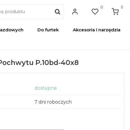
0
0
jazdowych
Do furtek
Akcesoria i narzędzia
Pochwytu P.10bd-40x8
dostępne
7 dni roboczych