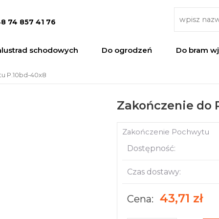
8 74 857 41 76
alustrad schodowych
Do ogrodzeń
Do bram w
u P.10bd-40x8
Zakończenie do 
Zakończenie Pochwytu
Dostępność:
Czas dostawy:
43,71 zł
Cena: