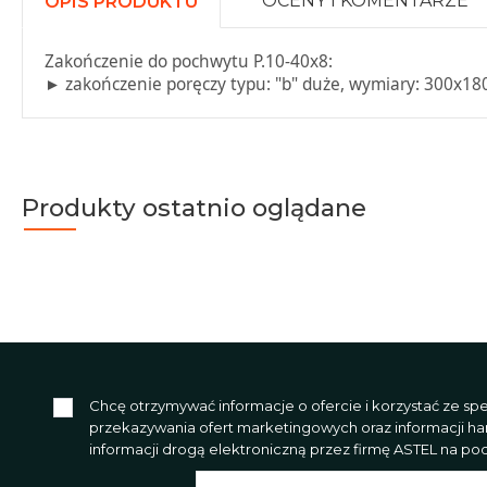
OCENY I KOMENTARZE
OPIS PRODUKTU
Zakończenie do pochwytu P.10-40x8:
► zakończenie poręczy typu: "b" duże, wymiary: 300x18
Produkty ostatnio oglądane
Chcę otrzymywać informacje o ofercie i korzystać ze s
przekazywania ofert marketingowych oraz informacji h
informacji drogą elektroniczną przez firmę ASTEL na poda