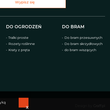
Wypisz się
DO OGRODZEŃ
DO BRAM
Tralki proste
Do bram przesuwnych
Rozety roślinne
Do bram skrzydłowych
Kraty z pręta
do bram wiszących
tyką
Design by
Graff.pl