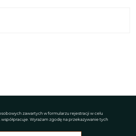
sobowych zawartych w formularzu rejestracji w celu
L
współpracuje. Wyrażam zgodę na przekazywanie tych