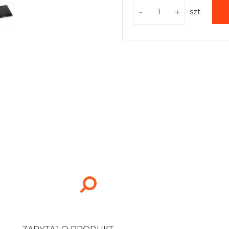
-
+
szt.