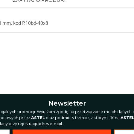
ZAPYTAJ O PRODUKT
0 mm, kod P.10bd-40x8
Newsletter
pecjalnych promocji. Wyrażam zgodę na przetwarzanie moich danych o
andlowych przez
ASTEL
oraz podmioty trzecie, z którymi firma
ASTE
ny przy rejestracji adres e-mail.