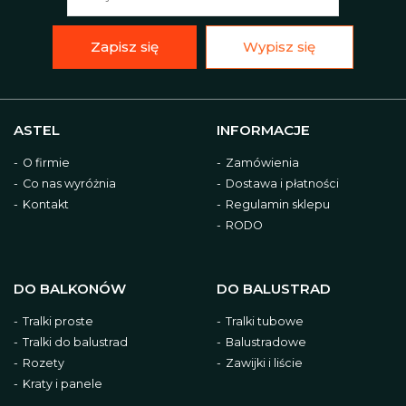
Zapisz się
Wypisz się
ASTEL
INFORMACJE
O firmie
Zamówienia
Co nas wyróżnia
Dostawa i płatności
Kontakt
Regulamin sklepu
RODO
DO BALKONÓW
DO BALUSTRAD
Tralki proste
Tralki tubowe
Tralki do balustrad
Balustradowe
Rozety
Zawijki i liście
Kraty i panele