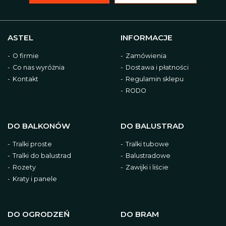
ASTEL
INFORMACJE
O firmie
Zamówienia
Co nas wyróżnia
Dostawa i płatności
Kontakt
Regulamin sklepu
RODO
DO BALKONÓW
DO BALUSTRAD
Tralki proste
Tralki tubowe
Tralki do balustrad
Balustradowe
Rozety
Zawijki i liście
Kraty i panele
DO OGRODZEŃ
DO BRAM