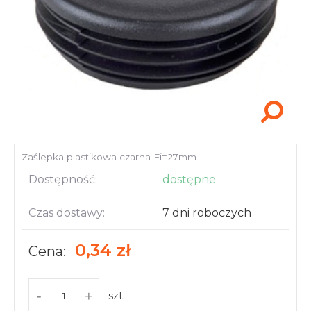
Akcesoria i narzędzia
Zaślepka plastikowa czarna Fi=27mm
Dostępność:
dostępne
Czas dostawy:
7 dni roboczych
0,34 zł
Cena:
-
+
szt.