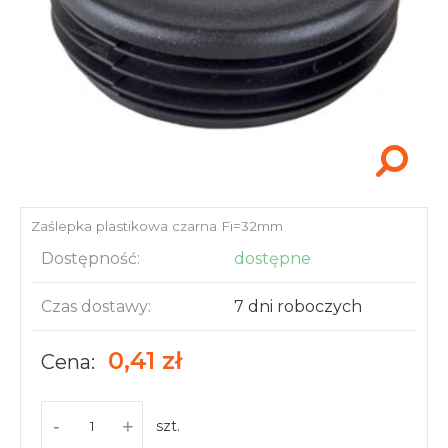
Akcesoria i narzędzia
Zaślepka plastikowa czarna Fi=32mm
Dostępność:
dostępne
Czas dostawy:
7 dni roboczych
0,41 zł
Cena:
-
+
szt.