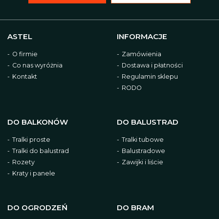
ASTEL
INFORMACJE
O firmie
Zamówienia
Co nas wyróżnia
Dostawa i płatności
Kontakt
Regulamin sklepu
RODO
DO BALKONÓW
DO BALUSTRAD
Tralki proste
Tralki tubowe
Tralki do balustrad
Balustradowe
Rozety
Zawijki i liście
Kraty i panele
DO OGRODZEŃ
DO BRAM