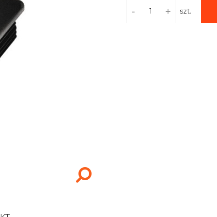
-
+
szt.