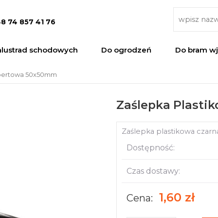
8 74 857 41 76
alustrad schodowych
Do ogrodzeń
Do bram w
opertowa 50x50mm
Zaślepka Plast
Zaślepka plastikowa czar
Dostępność:
Czas dostawy:
1,60 zł
Cena: