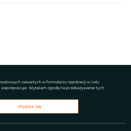
sobowych zawartych w formularzu rejestracji w celu
L
współpracuje. Wyrażam zgodę na przekazywanie tych
Wypisz się