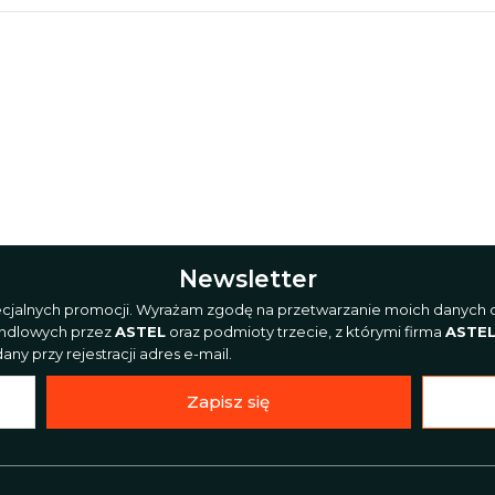
Newsletter
pecjalnych promocji. Wyrażam zgodę na przetwarzanie moich danych o
andlowych przez
ASTEL
oraz podmioty trzecie, z którymi firma
ASTE
ny przy rejestracji adres e-mail.
Zapisz się