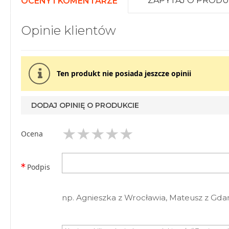
ZAPYTAJ O PRODU
OCENY I KOMENTARZE
Opinie klientów
Ten produkt nie posiada jeszcze opinii
DODAJ OPINIĘ O PRODUKCIE
Ocena
Podpis
np. Agnieszka z Wrocławia, Mateusz z Gda