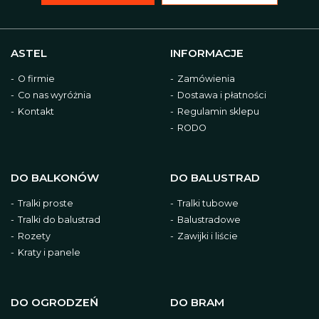
ASTEL
INFORMACJE
O firmie
Zamówienia
Co nas wyróżnia
Dostawa i płatności
Kontakt
Regulamin sklepu
RODO
DO BALKONÓW
DO BALUSTRAD
Tralki proste
Tralki tubowe
Tralki do balustrad
Balustradowe
Rozety
Zawijki i liście
Kraty i panele
DO OGRODZEŃ
DO BRAM