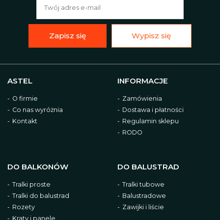
Zapisz się
Wypisz się
ASTEL
INFORMACJE
O firmie
Zamówienia
Co nas wyróżnia
Dostawa i płatności
Kontakt
Regulamin sklepu
RODO
DO BALKONÓW
DO BALUSTRAD
Tralki proste
Tralki tubowe
Tralki do balustrad
Balustradowe
Rozety
Zawijki i liście
Kraty i panele