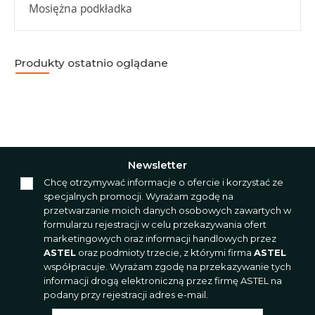
Mosiężna podkładka
Produkty ostatnio oglądane
Newsletter
Chcę otrzymywać informacje o ofercie i korzystać ze
specjalnych promocji. Wyrażam zgodę na
przetwarzanie moich danych osobowych zawartych w
formularzu rejestracji w celu przekazywania ofert
marketingowych oraz informacji handlowych przez
ASTEL
oraz podmioty trzecie, z którymi firma
ASTEL
współpracuje. Wyrażam zgodę na przekazywanie tych
informacji drogą elektroniczną przez firmę ASTEL na
podany przy rejestracji adres e-mail.