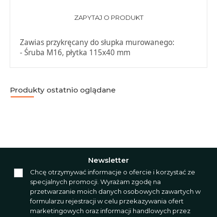
ZAPYTAJ O PRODUKT
Zawias przykręcany do słupka murowanego:
- Śruba M16, płytka 115x40 mm
Produkty ostatnio oglądane
Newsletter
Chcę otrzymywać informacje o ofercie i korzystać ze
specjalnych promocji. Wyrażam zgodę na
przetwarzanie moich danych osobowych zawartych w
formularzu rejestracji w celu przekazywania ofert
marketingowych oraz informacji handlowych przez