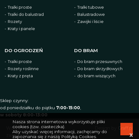
Tralki proste
Tralki tubowe
Tralki do balustrad
Balustradowe
Rozety
Zawijki i liście
Kraty i panele
DO OGRODZEŃ
DO BRAM
Tralki proste
Do bram przesuwnych
Rozety roślinne
Do bram skrzydłowych
Kraty z pręta
do bram wiszących
Sklep czynny:
od poniedziałku do piątku
7:00-15:00
,
w soboty 8:00-13:00
Nasza strona internetowa wykorzystuje pliki
cookies (tzw. ciasteczka).
Wszystkie prawa
Design by
Graff.pl
Aby uzyskać więcej informacji, zachęcamy do
zastrzeżone © 2026
Astel
zapoznania się z naszą
Polityką Cookies
.