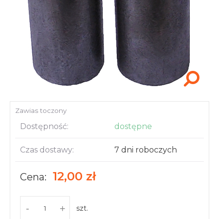
Akcesoria i narzędzia
Zawias toczony
Dostępność:
dostępne
Czas dostawy:
7 dni roboczych
12,00 zł
Cena:
-
+
szt.