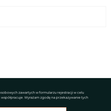
sobowych zawartych w formularzu rejestracji w celu
L
współpracuje. Wyrażam zgodę na przekazywanie tych