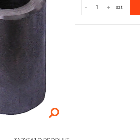
-
+
szt.