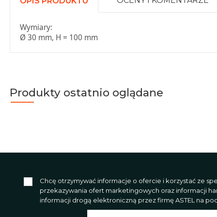
OCENY I KOMENTARZE
OPIS PRODUKTU
Wymiary:
Ø 30 mm, H = 100 mm
Produkty ostatnio oglądane
Chcę otrzymywać informacje o ofercie i korzystać ze s
przekazywania ofert marketingowych oraz informacji h
informacji drogą elektroniczną przez firmę ASTEL na poda