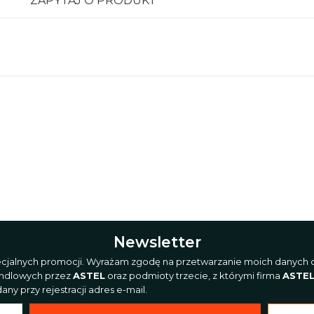
ZAPYTAJ O PRODUKT
Newsletter
pecjalnych promocji. Wyrażam zgodę na przetwarzanie moich danych o
andlowych przez
ASTEL
oraz podmioty trzecie, z którymi firma
ASTE
ny przy rejestracji adres e-mail.