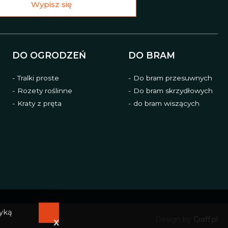
Wypisz się
DO OGRODZEŃ
DO BRAM
Tralki proste
Do bram przesuwnych
Rozety roślinne
Do bram skrzydłowych
Kraty z pręta
do bram wiszących
tyką
Design by
Graff.pl