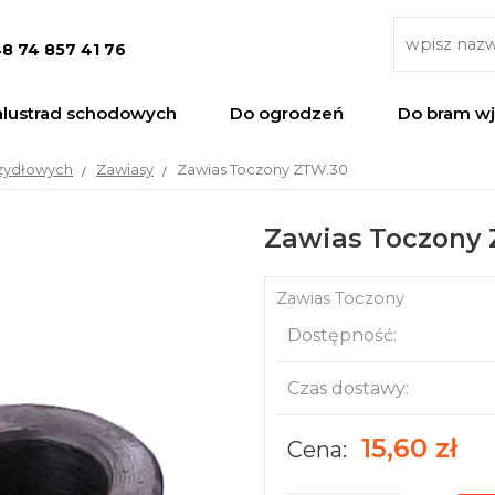
8 74 857 41 76
alustrad schodowych
Do ogrodzeń
Do bram w
zydłowych
Zawiasy
Zawias Toczony ZTW.30
Zawias Toczony
Zawias Toczony
Dostępność:
Czas dostawy:
15,60 zł
Cena: