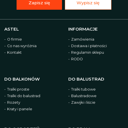
Zapisz się
Wypisz się
ASTEL
INFORMACJE
O firmie
Zamówienia
Co nas wyróżnia
Dostawa i płatności
Kontakt
Regulamin sklepu
RODO
DO BALKONÓW
DO BALUSTRAD
Tralki proste
Tralki tubowe
Tralki do balustrad
Balustradowe
Rozety
Zawijki i liście
Kraty i panele